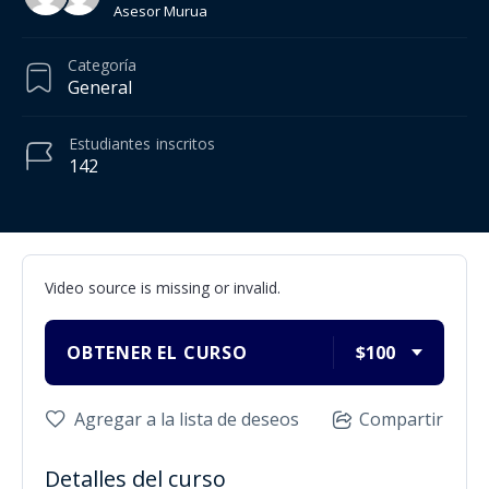
Asesor Murua
Categoría
General
Estudiantes
inscritos
142
Video source is missing or invalid.
OBTENER EL CURSO
$100
Agregar a la lista de deseos
Compartir
Detalles del curso